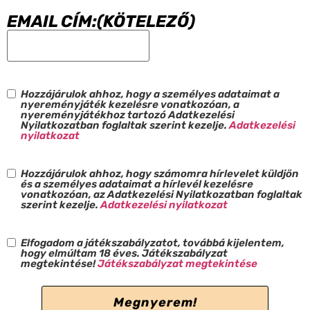
EMAIL CÍM:
(KÖTELEZŐ)
Hozzájárulok ahhoz, hogy a személyes adataimat a
HÍRLEVÉL
(KÖTELEZŐ)
nyereményjáték kezelésre vonatkozóan, a
nyereményjátékhoz tartozó Adatkezelési
Nyilatkozatban foglaltak szerint kezelje.
Adatkezelési
nyilatkozat
Hozzájárulok ahhoz, hogy számomra hírlevelet küldjön
HÍRLEVÉL
(KÖTELEZŐ)
és a személyes adataimat a hírlevél kezelésre
vonatkozóan, az Adatkezelési Nyilatkozatban foglaltak
szerint kezelje.
Adatkezelési nyilatkozat
Elfogadom a játékszabályzatot, továbbá kijelentem,
HÍRLEVÉL
(KÖTELEZŐ)
hogy elmúltam 18 éves. Játékszabályzat
megtekintése!
Játékszabályzat megtekintése