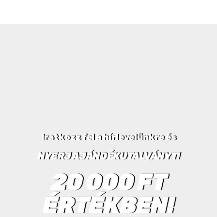
Iratkozz fel a hírlevelünkre és
NYERJ AJÁNDÉKUTALVÁNYT!
20 000 FT
ÉRTÉKBEN!