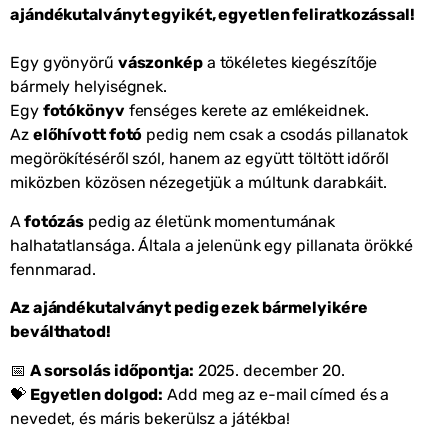
ajándékutalványt egyikét, egyetlen feliratkozással!
Egy gyönyörű
vászonkép
a tökéletes kiegészítője
bármely helyiségnek.
Egy
fotókönyv
fenséges kerete az emlékeidnek.
Az
előhívott fotó
pedig nem csak a csodás pillanatok
megörökítéséről szól, hanem az együtt töltött időről
miközben közösen nézegetjük a múltunk darabkáit.
A
fotózás
pedig az életünk momentumának
halhatatlansága. Általa a jelenünk egy pillanata örökké
fennmarad.
Az ajándékutalványt pedig ezek bármelyikére
beválthatod!
📅
A sorsolás időpontja:
2025. december 20.
💝
Egyetlen dolgod:
Add meg az e-mail címed és a
nevedet, és máris bekerülsz a játékba!