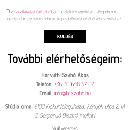
Az
adatkezelési tájékoztatóban
foglaltakat megértettem, elfogadom és
hozzájárulok személyes adataim kapcsolatfelvétel céljából való kezeléséhez.
KÜLDÉS
További elérhetőségeim:
Horváth-Szabó Ákos
Telefon:
+36 30 648 57 07
Email:
info@h-szabo.hu
Stúdió címe:
6100 Kiskunfélegyháza, Könyök utca 2. (A
2 Serpenyő Bisztró mellett)
Nyitvatartás: