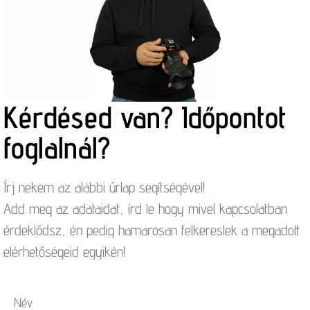
Kérdésed van? Időpontot
foglalnál?
Írj nekem az alábbi űrlap segítségével!
Add meg az adataidat, írd le hogy mivel kapcsolatban
érdeklődsz, én pedig hamarosan felkereslek a megadott
elérhetőségeid egyikén!
Név