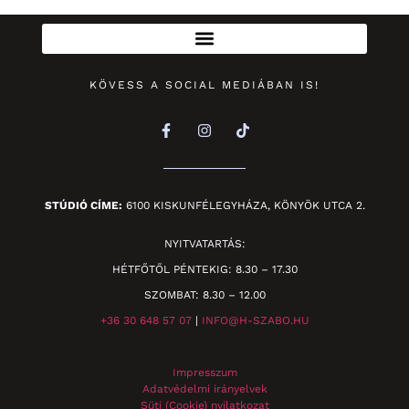
KÖVESS A SOCIAL MEDIÁBAN IS!
STÚDIÓ CÍME:
6100 KISKUNFÉLEGYHÁZA, KÖNYÖK UTCA 2.
NYITVATARTÁS:
HÉTFŐTŐL PÉNTEKIG: 8.30 – 17.30
SZOMBAT: 8.30 – 12.00
+36 30 648 57 07
|
INFO@H-SZABO.HU
Impresszum
Adatvédelmi irányelvek
Süti (Cookie) nyilatkozat