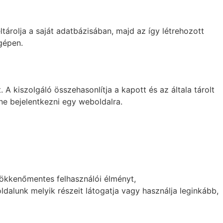
ltárolja a saját adatbázisában, majd az így létrehozott
 gépen.
 A kiszolgáló összehasonlítja a kapott és az általa tárolt
tne bejelentkezni egy weboldalra.
zökkenőmentes felhasználói élményt,
alunk melyik részeit látogatja vagy használja leginkább,