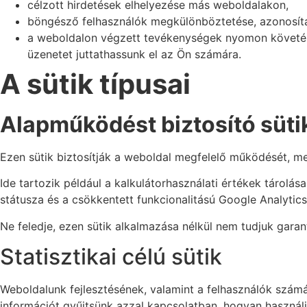
célzott hirdetések elhelyezése más weboldalakon,
böngésző felhasználók megkülönböztetése, azonosít
a weboldalon végzett tevékenységek nyomon követésér
üzenetet juttathassunk el az Ön számára.
A sütik típusai
Alapműködést biztosító süti
Ezen sütik biztosítják a weboldal megfelelő működését, me
Ide tartozik például a kalkulátorhasználati értékek tárolá
státusza és a csökkentett funkcionalitású Google Analytics
Ne feledje, ezen sütik alkalmazása nélkül nem tudjuk gara
Statisztikai célú sütik
Weboldalunk fejlesztésének, valamint a felhasználók számár
információt gyűjtsünk azzal kapcsolatban, hogyan használj