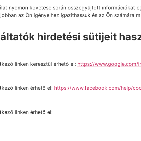
at nyomon követése során összegyűjtött információkat egy
bban az Ön igényeihez igazíthassuk és az Ön számára miné
ltatók hirdetési sütijeit has
tkező linken keresztül érhető el:
https://www.google.com/in
tkező linken érhető el:
https://www.facebook.com/help/coo
kező linken érhető el: