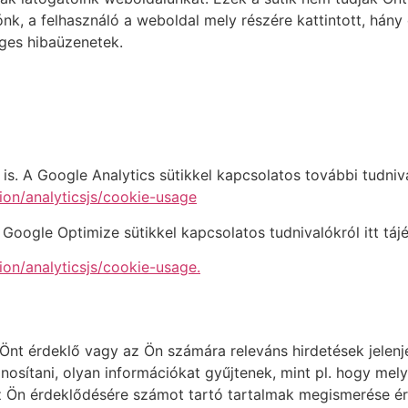
nk, a felhasználó a weboldal mely részére kattintott, hány 
ges hibaüzenetek.
ei is. A Google Analytics sütikkel kapcsolatos további tudni
ion/analyticsjs/cookie-usage
 A Google Optimize sütikkel kapcsolatos tudnivalókról itt tá
ion/analyticsjs/cookie-usage.
 Önt érdeklő vagy az Ön számára releváns hirdetések jelen
osítani, olyan információkat gyűjtenek, mint pl. hogy mely
t az Ön érdeklődésére számot tartó tartalmak megismerése é