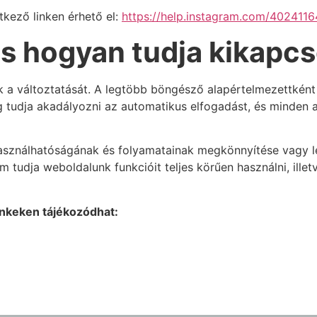
tkező linken érhető el:
https://help.instagram.com/402411
és hogyan tudja kikapcs
a változtatását. A legtöbb böngésző alapértelmezettként a
udja akadályozni az automatikus elfogadást, és minden alk
 használhatóságának és folyamatainak megkönnyítése vagy l
 tudja weboldalunk funkcióit teljes körűen használni, ille
linkeken tájékozódhat: