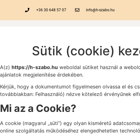
+36 30 648 57 07
info@h-szabo.hu
Sütik (cookie) ke
A(z)
https://h-szabo.hu
weboldal sütiket használ a webol
ajánlatok megjelenítése érdekében.
Kérjük, hogy a dokumentumot figyelmesen olvassa el és cs
továbbiakban: Felhasználó) nézve kötelező érvényűnek elfo
Mi az a Cookie?
A cookie (magyarul „süti”) egy olyan kisméretű adatcsomag
online szolgáltatás működéséhez elengedhetetlen techno