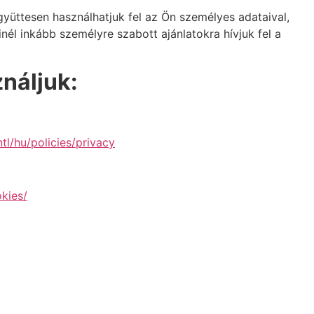
üttesen használhatjuk fel az Ön személyes adataival,
l inkább személyre szabott ajánlatokra hívjuk fel a
ználjuk:
tl/hu/policies/privacy
kies/