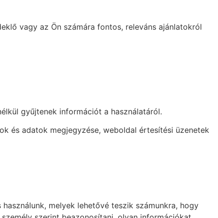
eklő vagy az Ön számára fontos, releváns ajánlatokról
élkül gyűjtenek információt a használatáról.
ódok és adatok megjegyzése, weboldal értesítési üzenetek
is használunk, melyek lehetővé teszik számunkra, hogy
 személy szerint beazonosítani, olyan információkat