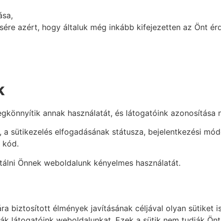
ása,
e azért, hogy általuk még inkább kifejezetten az Önt érd
k
gkönnyítik annak használatát, és látogatóink azonosítása n
sa, a sütikezelés elfogadásának státusza, bejelentkezési m
 kód.
ntálni Önnek weboldalunk kényelmes használatát.
a biztosított élmények javításának céljával olyan sütiket 
ák látogatóink weboldalunkat. Ezek a sütik nem tudják Önt