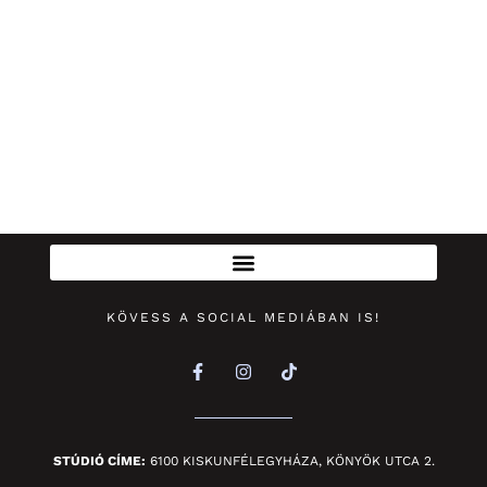
KÖVESS A SOCIAL MEDIÁBAN IS!
STÚDIÓ CÍME:
6100 KISKUNFÉLEGYHÁZA, KÖNYÖK UTCA 2.